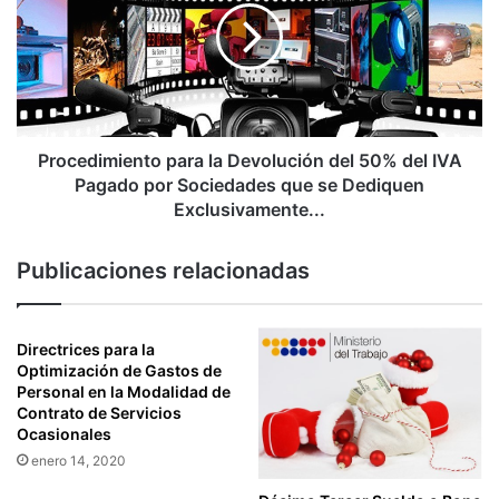
Devolución
del
50%
del
IVA
Pagado
por
Procedimiento para la Devolución del 50% del IVA
Sociedades
Pagado por Sociedades que se Dediquen
que
Exclusivamente...
se
Dediquen
Publicaciones relacionadas
Exclusivamente...
Directrices para la
Optimización de Gastos de
Personal en la Modalidad de
Contrato de Servicios
Ocasionales
enero 14, 2020