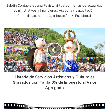
Boletín Contable es una Revista virtual con temas de actualidad
administrativos y financieros. Asesoría y capacitación.
Contabilidad, auditoría, tributación, NIIFs, laboral.
Listado
de
Servicios
Artísticos
y
Culturales
Gravados
con
Tarifa
0%
Listado de Servicios Artísticos y Culturales
de
Gravados con Tarifa 0% de Impuesto al Valor
Impuesto
Agregado
al
Valor
Procedimiento
Agregado
para
la