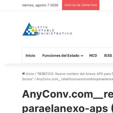
viernes, agosto 7 2026
Noticias de última hora
Inicio
Funciones del Estado
NCD
IESS
Inicio
/
"REBEFICS: Nuevo nombre del Anexo APS para Re
Socios"
/
AnyConv.com__rebeficsnuevonombreparaelanex
AnyConv.com__re
paraelanexo-aps 