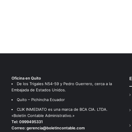
Oficina en Quito
E
De los Trigales N54-59 y Pedro Guerrero, cerca a la
Embajada de Estados Unidos.
Quito – Pichincha Ecuador
CLIK INMEDIATO es una marca de BCA CIA. LTDA.
«Boletin Contable Administrativo.»
Tel:
0999495331
Correo:
gerencia@boletincontable.com