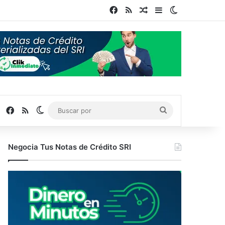
Facebook
RSS
Publicación al azar
Barra lateral
Switch skin
Facebook
RSS
Switch skin
Buscar
por
Negocia Tus Notas de Crédito SRI