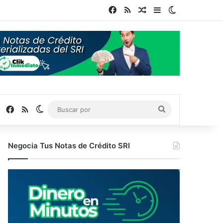
Facebook
RSS
Publicación al azar
Barra lateral
Switch skin
Facebook
RSS
Switch skin
Buscar
por
Negocia Tus Notas de Crédito SRI