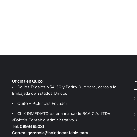
Oficina en Quito
E
De los Trigales N54-59 y Pedro Guerrero, cerca a la
Embajada de Estados Unidos.
Quito – Pichincha Ecuador
CLIK INMEDIATO es una marca de BCA CIA. LTDA.
«Boletin Contable Administrativo.»
Tel:
0999495331
Correo:
gerencia@boletincontable.com