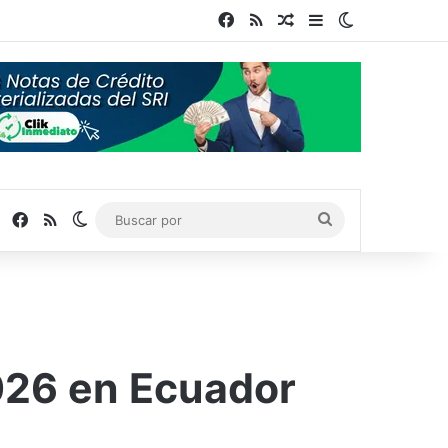
Facebook
RSS
Publicación al azar
Barra lateral
Switch skin
Facebook
RSS
Switch skin
Buscar
por
026 en Ecuador