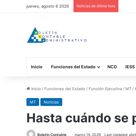
jueves, agosto 6 2026
Noticias de última hora
Inicio
Funciones del Estado
NCD
IESS
Inicio
/
Funciones del Estado
/
Función Ejecutiva
/
MT
/
MT
Noticias
Hasta cuándo se 
Boletín Contable
marzo 19, 2026
Last Updated: abri