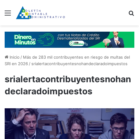
Menú
B
Inicio
/
Más de 283 mil contribuyentes en riesgo de multas del
SRI en 2026
/
srialertacontribuyentesnohandeclaradoimpuestos
srialertacontribuyentesnohan
declaradoimpuestos