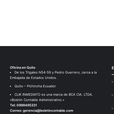
Oficina en Quito
E
De los Trigales N54-59 y Pedro Guerrero, cerca a la
Embajada de Estados Unidos.
Quito – Pichincha Ecuador
CLIK INMEDIATO es una marca de BCA CIA. LTDA.
«Boletin Contable Administrativo.»
Tel:
0999495331
Correo:
gerencia@boletincontable.com