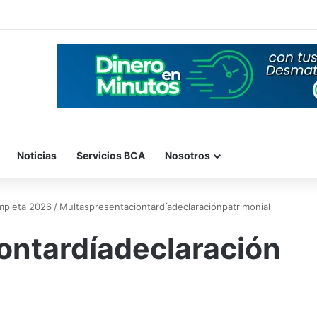
Noticias
Servicios BCA
Nosotros
ompleta 2026
/
Multaspresentaciontardíadeclaraciónpatrimonial
ontardíadeclaración