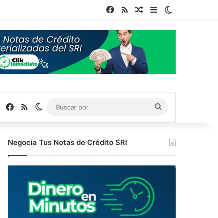
Facebook
RSS
Publicación al azar
Barra lateral
Switch skin
Facebook
RSS
Switch skin
Buscar
por
Negocia Tus Notas de Crédito SRI