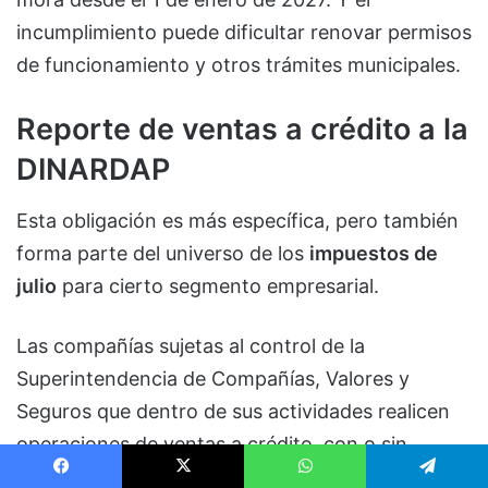
incumplimiento puede dificultar renovar permisos
de funcionamiento y otros trámites municipales.
Reporte de ventas a crédito a la
DINARDAP
Esta obligación es más específica, pero también
forma parte del universo de los
impuestos de
julio
para cierto segmento empresarial.
Las compañías sujetas al control de la
Superintendencia de Compañías, Valores y
Seguros que dentro de sus actividades realicen
operaciones de ventas a crédito, con o sin
intereses, deberán transferir la respectiva
Facebook
X
WhatsApp
Telegram