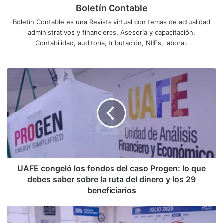
Boletín Contable
Boletín Contable es una Revista virtual con temas de actualidad
administrativos y financieros. Asesoría y capacitación.
Contabilidad, auditoría, tributación, NIIFs, laboral.
UAFE
congeló
los
fondos
del
caso
Progen:
lo
que
debes
UAFE congeló los fondos del caso Progen: lo que
saber
debes saber sobre la ruta del dinero y los 29
sobre
beneficiarios
la
ruta
Calendario
del
tributario