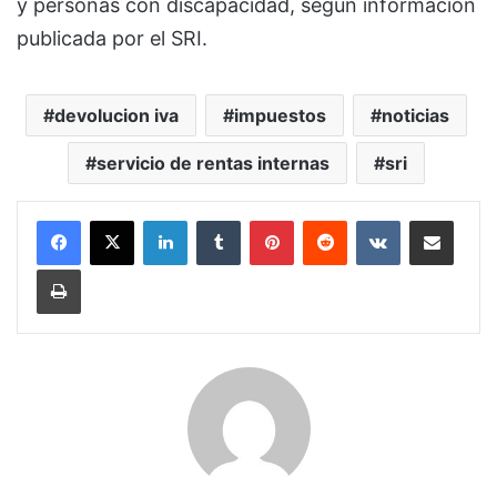
y personas con discapacidad, según información
publicada por el SRI.
devolucion iva
impuestos
noticias
servicio de rentas internas
sri
LinkedIn
Tumblr
Pinterest
Reddit
VKontakte
Compartir por corr
Imprimir