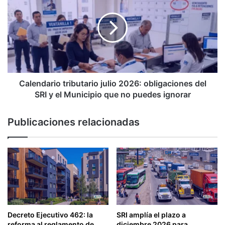
dinero
julio
y
2026:
los
obligaciones
29
del
beneficiarios
SRI
y
el
Municipio
Calendario tributario julio 2026: obligaciones del
que
SRI y el Municipio que no puedes ignorar
no
puedes
Publicaciones relacionadas
ignorar
Decreto Ejecutivo 462: la
SRI amplía el plazo a
reforma al reglamento de
diciembre 2026 para