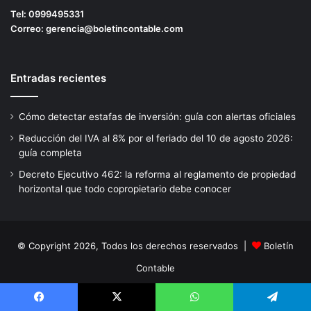
Tel:
0999495331
Correo:
gerencia@boletincontable.com
Entradas recientes
Cómo detectar estafas de inversión: guía con alertas oficiales
Reducción del IVA al 8% por el feriado del 10 de agosto 2026:
guía completa
Decreto Ejecutivo 462: la reforma al reglamento de propiedad
horizontal que todo copropietario debe conocer
© Copyright 2026, Todos los derechos reservados |
Boletín
Contable
Creado e Impulsado por:
CreativosEC
Facebook
X
WhatsApp
Telegram