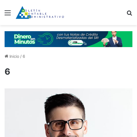
Menú
B
Inicio
/
6
6