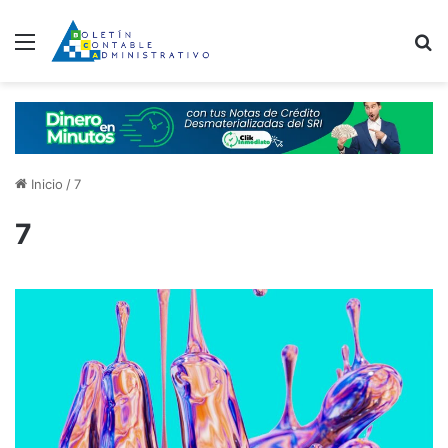
Menú
B
Inicio
/
7
7