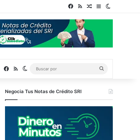
Facebook
RSS
Publicación al azar
Barra lateral
Switch skin
Facebook
RSS
Switch skin
Buscar
por
Negocia Tus Notas de Crédito SRI