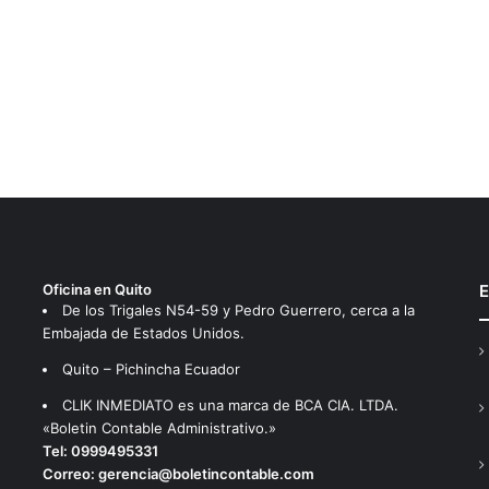
Oficina en Quito
E
De los Trigales N54-59 y Pedro Guerrero, cerca a la
Embajada de Estados Unidos.
Quito – Pichincha Ecuador
CLIK INMEDIATO es una marca de BCA CIA. LTDA.
«Boletin Contable Administrativo.»
Tel:
0999495331
Correo:
gerencia@boletincontable.com