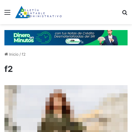
Menú
B
Inicio
/
f2
f2