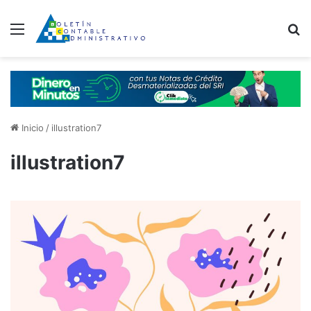
Menú
B
Inicio
/
illustration7
illustration7