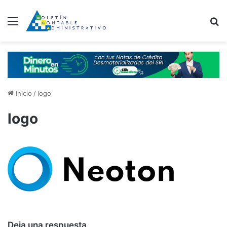
Menú
B
Inicio
/
logo
logo
Deja una respuesta