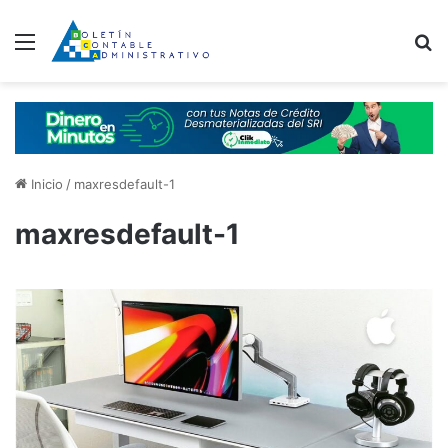
Menú
B
Inicio
/
maxresdefault-1
maxresdefault-1