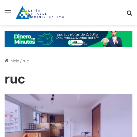
Menú
B
Inicio
/
ruc
ruc