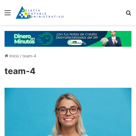
Menú
B
Inicio
/
team-4
team-4