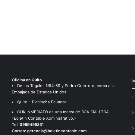
Oficina en Quito
E
De los Trigales N54-59 y Pedro Guerrero, cerca a la
Embajada de Estados Unidos.
Quito – Pichincha Ecuador
CLIK INMEDIATO es una marca de BCA CIA. LTDA.
«Boletin Contable Administrativo.»
Tel:
0999495331
Correo:
gerencia@boletincontable.com