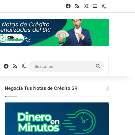
Facebook
RSS
Publicación al azar
Barra lateral
Switch skin
Facebook
RSS
Switch skin
Buscar
por
Negocia Tus Notas de Crédito SRI