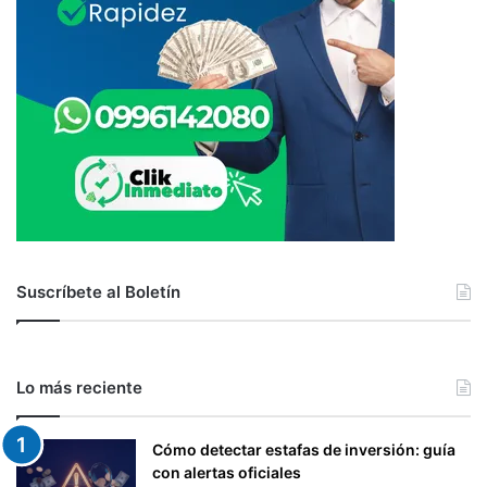
E
G
R
A
N
T
E
S
D
E
L
R
É
Suscríbete al Boletín
G
I
M
E
Lo más reciente
N
S
I
Cómo detectar estafas de inversión: guía
M
con alertas oficiales
P