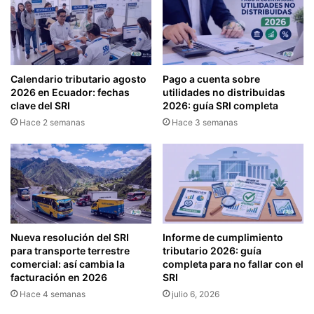
I
Z
A
C
I
Calendario tributario agosto
Pago a cuenta sobre
O
2026 en Ecuador: fechas
utilidades no distribuidas
N
clave del SRI
2026: guía SRI completa
E
Hace 2 semanas
Hace 3 semanas
S
D
E
L
A
E
C
O
Nueva resolución del SRI
Informe de cumplimiento
N
para transporte terrestre
tributario 2026: guía
O
comercial: así cambia la
completa para no fallar con el
facturación en 2026
SRI
M
Í
Hace 4 semanas
julio 6, 2026
A