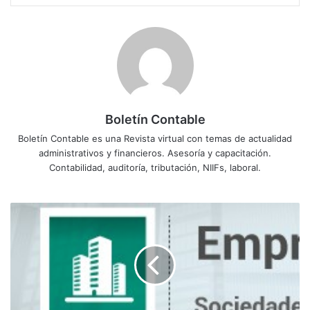
Boletín Contable
Boletín Contable es una Revista virtual con temas de actualidad
administrativos y financieros. Asesoría y capacitación.
Contabilidad, auditoría, tributación, NIIFs, laboral.
E
m
p
r
e
s
a