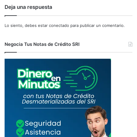
P
Deja una respuesta
O
P
U
Lo siento, debes estar
conectado
para publicar un comentario.
L
A
R
Negocia Tus Notas de Crédito SRI
Y
S
O
L
I
D
A
R
I
A
,
I
N
T