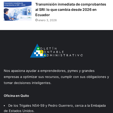
Transmisión inmediata de comprobantes
R
al SRI: lo que cambia desde 2026 en
V
Ecuador
I
S
enero 3, 2026
I
Ó
N
D
E
L
A
S
U
Nos apasiona ayudar a emprendedores, pymes y grandes
P
empresas a optimizar sus recursos, cumplir con sus obligaciones y
E
tomar decisiones inteligentes.
R
I
N
Oficina en Quito
T
E
De los Trigales N54-59 y Pedro Guerrero, cerca a la Embajada
N
de Estados Unidos.