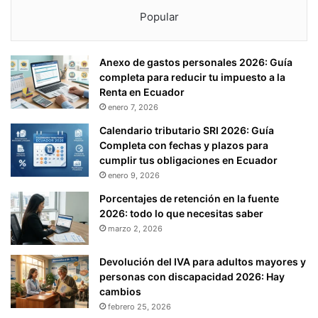
O
Popular
M
P
A
Anexo de gastos personales 2026: Guía
Ñ
completa para reducir tu impuesto a la
Í
Renta en Ecuador
A
S
enero 7, 2026
S
Calendario tributario SRI 2026: Guía
U
Completa con fechas y plazos para
J
cumplir tus obligaciones en Ecuador
E
enero 9, 2026
T
A
Porcentajes de retención en la fuente
S
2026: todo lo que necesitas saber
A
marzo 2, 2026
L
A
Devolución del IVA para adultos mayores y
S
personas con discapacidad 2026: Hay
U
cambios
P
febrero 25, 2026
E