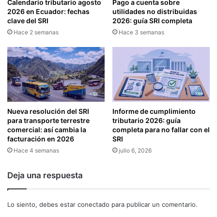
Calendario tributario agosto
Pago a cuenta sobre
I
N
2026 en Ecuador: fechas
utilidades no distribuidas
N
T
clave del SRI
2026: guía SRI completa
F
R
Hace 2 semanas
Hace 3 semanas
O
O
R
L
M
D
A
E
T
L
I
A
V
S
A
V
Nueva resolución del SRI
Informe de cumplimiento
D
E
para transporte terrestre
tributario 2026: guía
E
N
comercial: así cambia la
completa para no fallar con el
T
T
facturación en 2026
SRI
R
A
Hace 4 semanas
julio 6, 2026
A
S
N
A
Deja una respuesta
S
C
A
R
C
É
Lo siento, debes estar
conectado
para publicar un comentario.
C
D
I