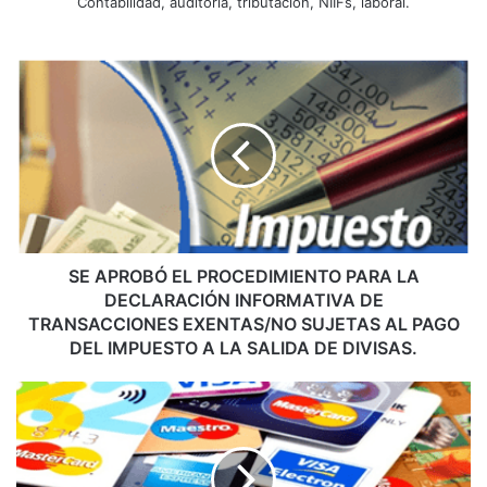
Contabilidad, auditoría, tributación, NIIFs, laboral.
S
E
A
P
R
O
B
Ó
E
L
SE APROBÓ EL PROCEDIMIENTO PARA LA
P
DECLARACIÓN INFORMATIVA DE
R
TRANSACCIONES EXENTAS/NO SUJETAS AL PAGO
O
DEL IMPUESTO A LA SALIDA DE DIVISAS.
C
E
R
D
E
I
F
M
O
I
R