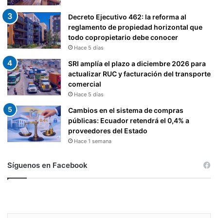
A
I
L
N
Decreto Ejecutivo 462: la reforma al
I
G
reglamento de propiedad horizontal que
D
I
todo copropietario debe conocer
A
D
Hace 5 días
D
A
SRI amplía el plazo a diciembre 2026 para
E
,
actualizar RUC y facturación del transporte
D
P
comercial
I
O
Hace 5 días
V
R
I
P
Cambios en el sistema de compras
S
A
públicas: Ecuador retendrá el 0,4% a
A
R
proveedores del Estado
S
T
Hace 1 semana
.
E
D
Síguenos en Facebook
E
L
A
S
C