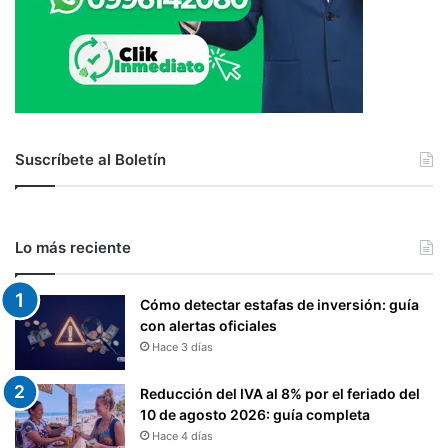
A
T
L
A
P
S
A
D
G
E
O
C
D
I
Suscríbete al Boletín
E
R
L
C
I
U
M
L
P
Lo más reciente
A
U
C
E
I
Cómo detectar estafas de inversión: guía
S
Ó
con alertas oficiales
T
N
Hace 3 días
O
R
A
E
L
Reducción del IVA al 8% por el feriado del
S
A
10 de agosto 2026: guía completa
T
S
Hace 4 días
R