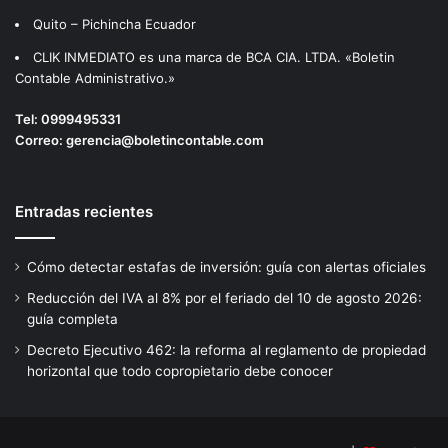
D
Quito – Pichincha Ecuador
E
N
CLIK INMEDIATO es una marca de BCA CIA. LTDA. «Boletin
C
Contable Administrativo.»
I
A
Tel:
0999495331
D
Correo:
gerencia@boletincontable.com
E
C
O
Entradas recientes
M
P
A
Cómo detectar estafas de inversión: guía con alertas oficiales
Ñ
Reducción del IVA al 8% por el feriado del 10 de agosto 2026:
Í
guía completa
A
S
Decreto Ejecutivo 462: la reforma al reglamento de propiedad
,
horizontal que todo copropietario debe conocer
V
A
L