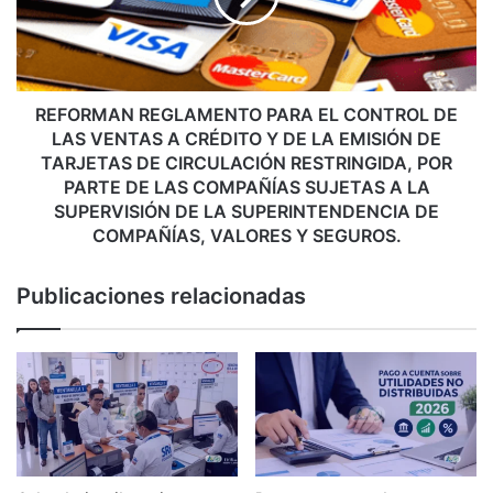
E
M
N
A
T
N
O
R
P
E
REFORMAN REGLAMENTO PARA EL CONTROL DE
A
G
LAS VENTAS A CRÉDITO Y DE LA EMISIÓN DE
R
L
TARJETAS DE CIRCULACIÓN RESTRINGIDA, POR
A
A
PARTE DE LAS COMPAÑÍAS SUJETAS A LA
L
M
SUPERVISIÓN DE LA SUPERINTENDENCIA DE
A
E
COMPAÑÍAS, VALORES Y SEGUROS.
D
N
E
T
Publicaciones relacionadas
C
O
L
P
A
A
R
R
A
A
C
E
I
L
Ó
C
N
O