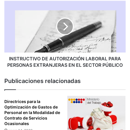
INSTRUCTIVO
DE
AUTORIZACIÓN
LABORAL
PARA
PERSONAS
EXTRANJERAS
EN
EL
SECTOR
INSTRUCTIVO DE AUTORIZACIÓN LABORAL PARA
PÚBLICO
PERSONAS EXTRANJERAS EN EL SECTOR PÚBLICO
Publicaciones relacionadas
Directrices para la
Optimización de Gastos de
Personal en la Modalidad de
Contrato de Servicios
Ocasionales