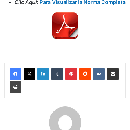
Clic Aquí:
Para Visualizar la Norma Completa
LinkedIn
Tumblr
Pinterest
Reddit
VKontakte
Compartir por corr
Imprimir