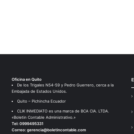
Oficina en Quito
E
De los Trigales N54-59 y Pedro Guerrero, cerca a la
Embajada de Estados Unidos.
Quito – Pichincha Ecuador
CLIK INMEDIATO es una marca de BCA CIA. LTDA.
«Boletin Contable Administrativo.»
Tel:
0999495331
Correo:
gerencia@boletincontable.com