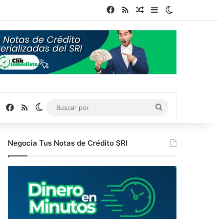
Facebook
RSS
Publicación al azar
Barra lateral
Switch skin
Facebook
RSS
Switch skin
Buscar
por
Negocia Tus Notas de Crédito SRI