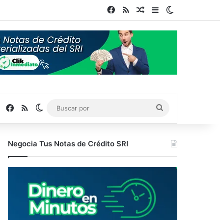
Facebook
RSS
Publicación al azar
Barra lateral
Switch skin
Facebook
RSS
Switch skin
Buscar
por
Negocia Tus Notas de Crédito SRI