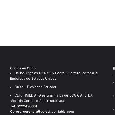
Oficina en Quito
E
De los Trigales N54-59 y Pedro Guerrero, cerca a la
Embajada de Estados Unidos.
Quito – Pichincha Ecuador
CLIK INMEDIATO es una marca de BCA CIA. LTDA.
«Boletin Contable Administrativo.»
Tel:
0999495331
Correo:
gerencia@boletincontable.com