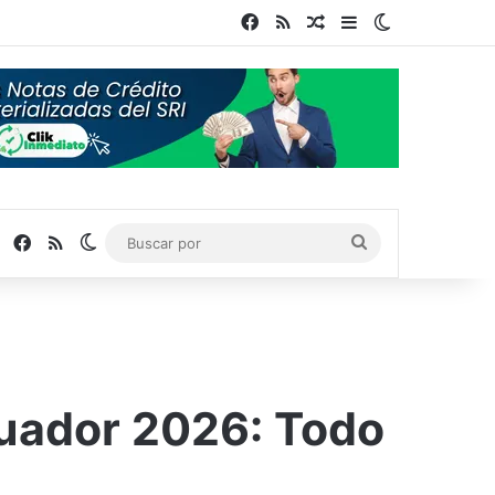
Facebook
RSS
Publicación al azar
Barra lateral
Switch skin
Facebook
RSS
Switch skin
Buscar
por
uador 2026: Todo