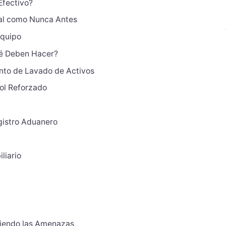
Efectivo?
onal como Nunca Antes
Equipo
ué Deben Hacer?
nto de Lavado de Activos
ol Reforzado
egistro Aduanero
liario
diendo las Amenazas