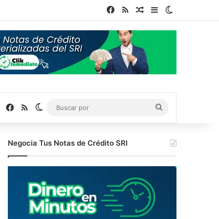
Facebook
RSS
Publicación al azar
Barra lateral
Switch skin
Facebook
RSS
Switch skin
Buscar
por
Negocia Tus Notas de Crédito SRI