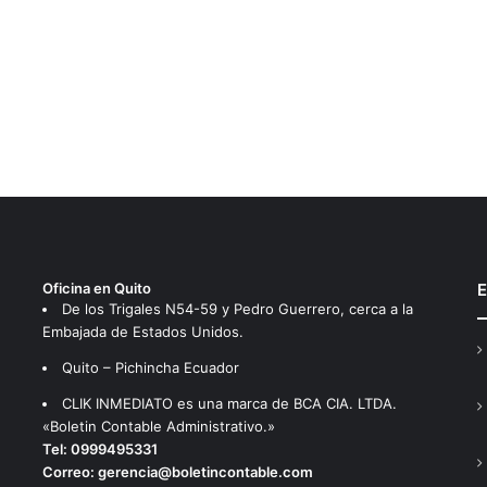
Oficina en Quito
E
De los Trigales N54-59 y Pedro Guerrero, cerca a la
Embajada de Estados Unidos.
Quito – Pichincha Ecuador
CLIK INMEDIATO es una marca de BCA CIA. LTDA.
«Boletin Contable Administrativo.»
Tel:
0999495331
Correo:
gerencia@boletincontable.com