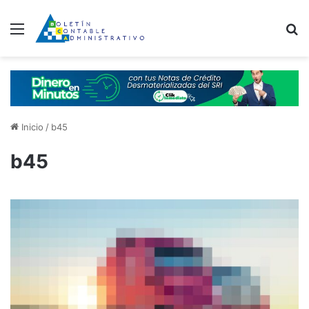
Menú
B
Inicio
/
b45
b45