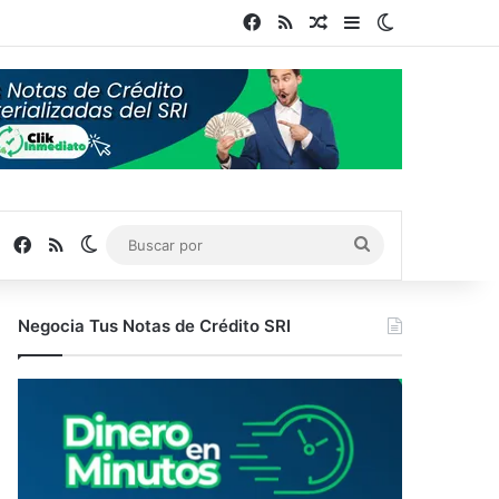
Facebook
RSS
Publicación al azar
Barra lateral
Switch skin
Facebook
RSS
Switch skin
Buscar
por
Negocia Tus Notas de Crédito SRI