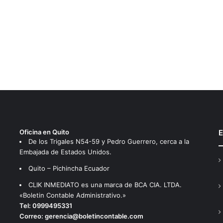
Oficina en Quito
E
De los Trigales N54-59 y Pedro Guerrero, cerca a la
Embajada de Estados Unidos.
Quito – Pichincha Ecuador
CLIK INMEDIATO es una marca de BCA CIA. LTDA.
«Boletin Contable Administrativo.»
Tel:
0999495331
Correo:
gerencia@boletincontable.com