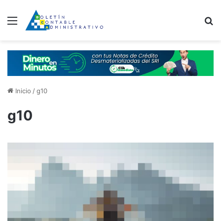
Menú
B
Inicio
/
g10
g10