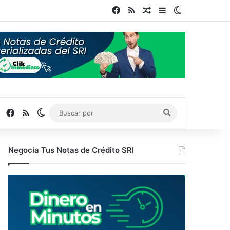
Facebook
RSS
Publicación al azar
Barra lateral
Switch skin
Facebook
RSS
Switch skin
Buscar
por
Negocia Tus Notas de Crédito SRI