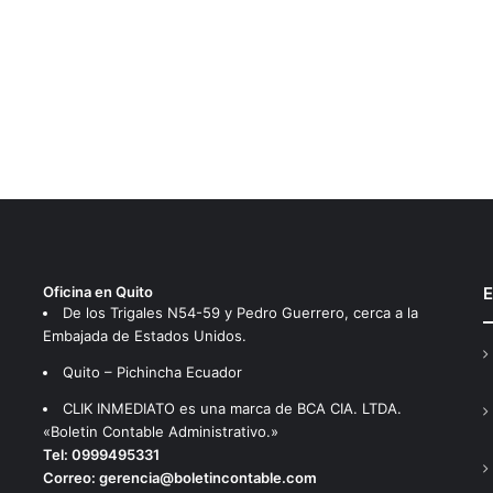
Oficina en Quito
E
De los Trigales N54-59 y Pedro Guerrero, cerca a la
Embajada de Estados Unidos.
Quito – Pichincha Ecuador
CLIK INMEDIATO es una marca de BCA CIA. LTDA.
«Boletin Contable Administrativo.»
Tel:
0999495331
Correo:
gerencia@boletincontable.com