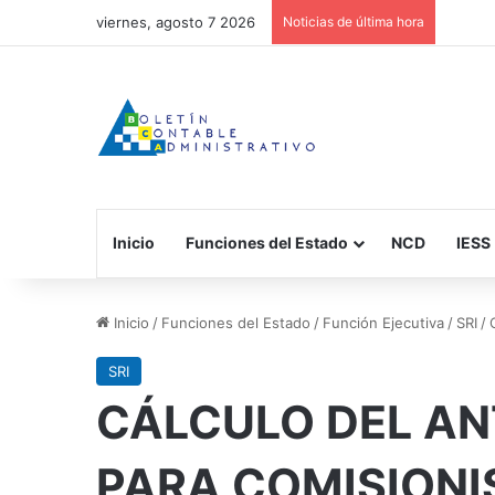
viernes, agosto 7 2026
Noticias de última hora
Inicio
Funciones del Estado
NCD
IESS
Inicio
/
Funciones del Estado
/
Función Ejecutiva
/
SRI
/
SRI
CÁLCULO DEL AN
PARA COMISIONI