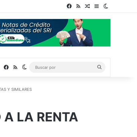
Facebook
RSS
Publicación al azar
Barra lateral
Switch skin
Facebook
RSS
Switch skin
Buscar
por
TAS Y SIMILARES
 A LA RENTA