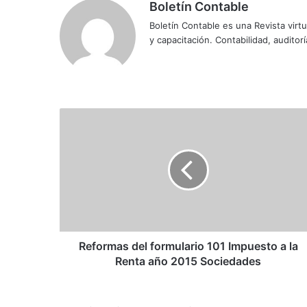
Boletín Contable
Boletín Contable es una Revista virtu
y capacitación. Contabilidad, auditoría
R
e
f
o
r
m
a
s
d
e
Reformas del formulario 101 Impuesto a la
l
Renta año 2015 Sociedades
f
o
r