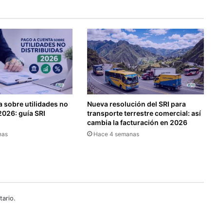
u
i
e
n
t
e
s
f
o
r
 sobre utilidades no
Nueva resolución del SRI para
m
2026: guía SRI
transporte terrestre comercial: así
u
cambia la facturación en 2026
l
nas
Hace 4 semanas
a
r
i
o
s
ario.