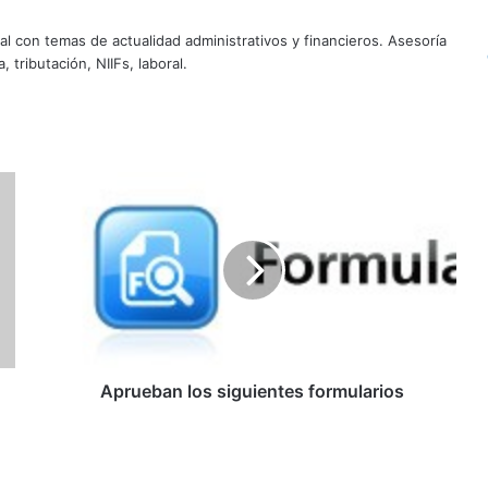
al con temas de actualidad administrativos y financieros. Asesoría
, tributación, NIIFs, laboral.
A
p
r
u
e
b
a
n
l
o
Aprueban los siguientes formularios
s
s
i
g