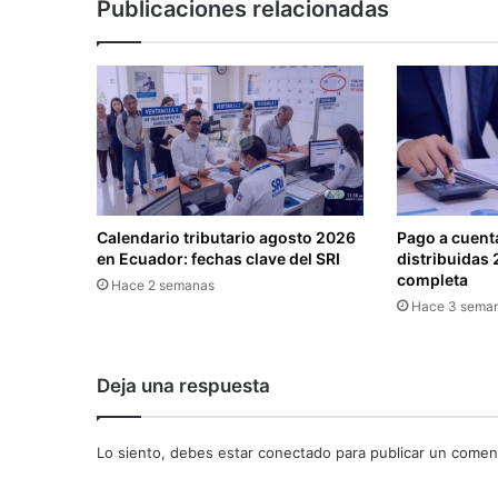
Publicaciones relacionadas
m
u
l
a
r
i
o
1
0
1
Calendario tributario agosto 2026
Pago a cuenta
I
en Ecuador: fechas clave del SRI
distribuidas 
m
completa
Hace 2 semanas
p
Hace 3 sema
u
e
s
Deja una respuesta
t
o
a
Lo siento, debes estar
conectado
para publicar un coment
l
a