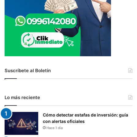
T
E
R
E
S
E
S
.
E
L
C
Suscríbete al Boletín
A
P
I
T
Lo más reciente
A
L
P
Cómo detectar estafas de inversión: guía
O
con alertas oficiales
D
Hace 1 día
R