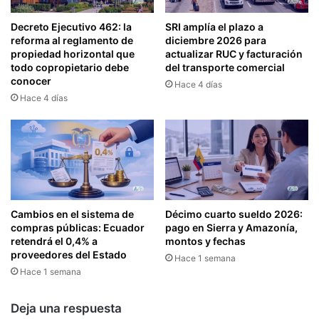
S
L
E
E
Decreto Ejecutivo 462: la
SRI amplía el plazo a
B
T
reforma al reglamento de
diciembre 2026 para
E
R
propiedad horizontal que
actualizar RUC y facturación
N
A
todo copropietario debe
del transporte comercial
E
B
conocer
Hace 4 días
F
A
Hace 4 días
I
J
C
O
I
E
A
N
N
E
C
L
O
S
N
E
Cambios en el sistema de
Décimo cuarto sueldo 2026:
L
compras públicas: Ecuador
pago en Sierra y Amazonía,
C
A
retendrá el 0,4% a
montos y fechas
T
proveedores del Estado
R
O
Hace 1 semana
E
Hace 1 semana
R
M
P
I
R
Deja una respuesta
S
I