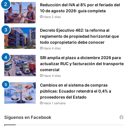
Á
Reducción del IVA al 8% por el feriado del
C
10 de agosto 2026: guía completa
A
Hace 2 días
N
C
Decreto Ejecutivo 462: la reforma al
E
reglamento de propiedad horizontal que
L
todo copropietario debe conocer
A
R
Hace 4 días
S
SRI amplía el plazo a diciembre 2026 para
E
actualizar RUC y facturación del transporte
H
comercial
A
Hace 4 días
S
T
Cambios en el sistema de compras
A
públicas: Ecuador retendrá el 0,4% a
E
proveedores del Estado
N
Hace 1 semana
D
O
Síguenos en Facebook
S
A