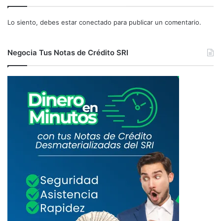
I
V
O
A
Lo siento, debes estar
conectado
para publicar un comentario.
N
D
D
O
E
Negocia Tus Notas de Crédito SRI
L
1
0
0
%
D
E
M
U
L
T
A
S
E
I
N