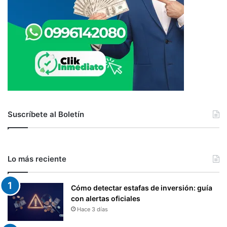
V
O
S
F
I
J
O
S
Suscríbete al Boletín
Lo más reciente
Cómo detectar estafas de inversión: guía
con alertas oficiales
Hace 3 días