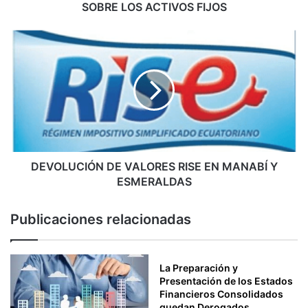
E
SOBRE LOS ACTIVOS FIJOS
N
T
D
O
E
S
V
T
O
U
L
R
U
Í
C
S
I
T
Ó
I
N
DEVOLUCIÓN DE VALORES RISE EN MANABÍ Y
C
D
ESMERALDAS
O
E
S
V
Publicaciones relacionadas
D
A
E
L
B
O
E
R
La Preparación y
N
E
Presentación de los Estados
C
Financieros Consolidados
S
quedan Derogados
A