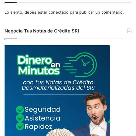
U
S
N
Lo siento, debes estar
conectado
para publicar un comentario.
O
P
O
Negocia Tus Notas de Crédito SRI
R
M
I
L
S
O
B
R
E
L
O
S
A
C
T
I