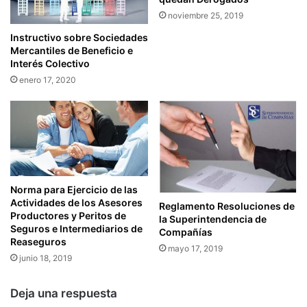
R
N
I
noviembre 25, 2019
C
S
Instructivo sobre Sociedades
E
E
Mercantiles de Beneficio e
L
E
Interés Colectivo
A
N
enero 17, 2020
R
M
C
A
O
N
N
A
T
B
R
Í
I
Y
B
E
Norma para Ejercicio de las
U
Actividades de los Asesores
S
Reglamento Resoluciones de
C
Productores y Peritos de
M
la Superintendencia de
Seguros e Intermediarios de
I
Compañías
E
Reaseguros
Ó
R
mayo 17, 2019
N
junio 18, 2019
A
D
L
E
D
Deja una respuesta
L
A