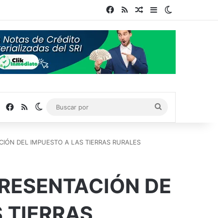
Facebook
RSS
Publicación al azar
Barra lateral
Switch skin
Facebook
RSS
Switch skin
Buscar
por
CIÓN DEL IMPUESTO A LAS TIERRAS RURALES
PRESENTACIÓN DE
 TIERRAS