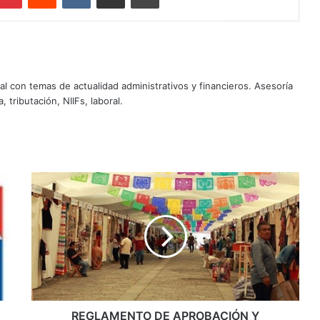
al con temas de actualidad administrativos y financieros. Asesoría
, tributación, NIIFs, laboral.
R
E
G
L
A
M
E
N
T
O
REGLAMENTO DE APROBACIÓN Y