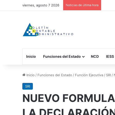
viernes, agosto 7 2026
Noticias de última hora
Inicio
Funciones del Estado
NCD
IESS
Inicio
/
Funciones del Estado
/
Función Ejecutiva
/
SRI
/
SRI
NUEVO FORMULAR
LA DECLARACIÓN