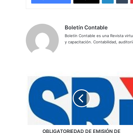
Boletín Contable
Boletín Contable es una Revista virtu
y capacitación. Contabilidad, auditoría
O
B
L
I
G
A
T
O
R
I
OBLIGATORIEDAD DE EMISIÓN DE