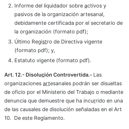
Informe del liquidador sobre
a
ctivos y
pasivos de la organización artesanal,
debidamente certificada por el secretario de
la organización (formato pdf);
Último Regi
st
ro de Directiva vigente
(formato pdf); y,
Estatuto vigente (formato pdf).
Art. 12.- Disolu
c
ión Controvertida.-
Las
organizaciones
art
esanales podrán ser disueltas
de oficio por el Ministerio del Traba
j
o o mediante
denuncia que demuestre que ha incu
r
rido en una
de las causales de disolución señaladas en el Art
10. De este Reglamento.