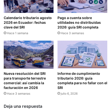
Ó
E
N
G
L
I
Calendario tributario agosto
Pago a cuenta sobre
A
S
2026 en Ecuador: fechas
utilidades no distribuidas
B
T
clave del SRI
2026: guía SRI completa
O
R
Hace 1 semana
Hace 3 semanas
R
A
A
D
L
O
D
R
E
E
L
S
A
D
S
E
Nueva resolución del SRI
Informe de cumplimiento
P
L
para transporte terrestre
tributario 2026: guía
E
A
comercial: así cambia la
completa para no fallar con el
R
facturación en 2026
SRI
P
S
R
Hace 3 semanas
julio 6, 2026
O
O
N
P
Deja una respuesta
A
I