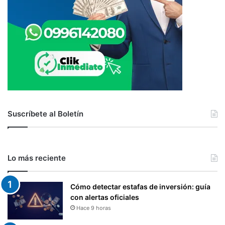
V
C
É
A
S
N
D
T
E
I
L
L
R
E
E
S
G
I
S
Suscríbete al Boletín
T
R
O
Y
Lo más reciente
C
O
N
Cómo detectar estafas de inversión: guía
T
con alertas oficiales
R
Hace 9 horas
O
L