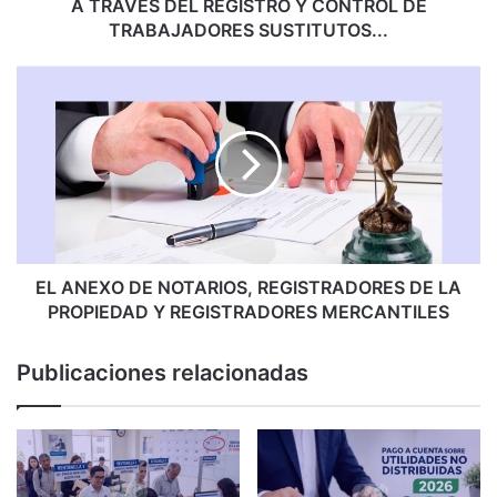
A
A TRAVÉS DEL REGISTRO Y CONTROL DE
R
TRABAJADORES SUSTITUTOS...
A
G
E
A
L
R
A
A
N
N
E
T
X
I
O
Z
D
A
E
R
N
EL ANEXO DE NOTARIOS, REGISTRADORES DE LA
L
O
PROPIEDAD Y REGISTRADORES MERCANTILES
A
T
I
A
Publicaciones relacionadas
N
R
C
I
L
O
U
S
S
,
I
R