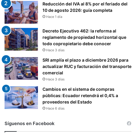
Reducción del IVA al 8% por el feriado del
D
10 de agosto 2026: guía completa
E
Hace 1 día
T
R
A
Decreto Ejecutivo 462: la reforma al
B
reglamento de propiedad horizontal que
A
todo copropietario debe conocer
J
Hace 3 días
A
SRI amplía el plazo a diciembre 2026 para
D
actualizar RUC y facturación del transporte
O
comercial
R
Hace 3 días
E
S
Cambios en el sistema de compras
S
públicas: Ecuador retendrá el 0,4% a
U
proveedores del Estado
S
Hace 6 días
T
I
Síguenos en Facebook
T
U