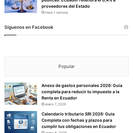
D
proveedores del Estado
I
Hace 1 semana
C
I
Síguenos en Facebook
E
M
B
R
E
)
Popular
Anexo de gastos personales 2026: Guía
completa para reducir tu impuesto a la
Renta en Ecuador
enero 7, 2026
Calendario tributario SRI 2026: Guía
Completa con fechas y plazos para
cumplir tus obligaciones en Ecuador
enero 9, 2026