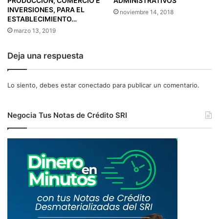
PRODUCCIÓN, COMERCIO E
ADMINISTRATIVOS
M
L
INVERSIONES, PARA EL
noviembre 14, 2018
P
I
ESTABLECIMIENTO…
L
D
marzo 13, 2019
I
A
M
R
Deja una respuesta
I
S
E
A
N
I
Lo siento, debes estar
conectado
para publicar un comentario.
T
T
O
E
D
C
Negocia Tus Notas de Crédito SRI
E
O
L
N
O
I
S
N
S
F
U
O
J
R
E
M
T
A
O
C