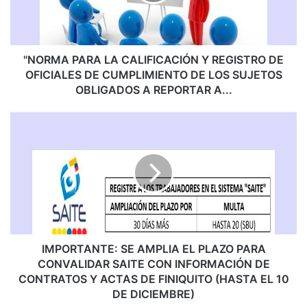
A
P
A
R
A
"NORMA PARA LA CALIFICACIÓN Y REGISTRO DE
L
OFICIALES DE CUMPLIMIENTO DE LOS SUJETOS
A
OBLIGADOS A REPORTAR A...
C
A
I
L
M
I
P
F
O
I
R
C
T
A
A
C
N
I
T
Ó
E
IMPORTANTE: SE AMPLIA EL PLAZO PARA
N
:
CONVALIDAR SAITE CON INFORMACIÓN DE
Y
S
CONTRATOS Y ACTAS DE FINIQUITO (HASTA EL 10
R
E
DE DICIEMBRE)
E
A