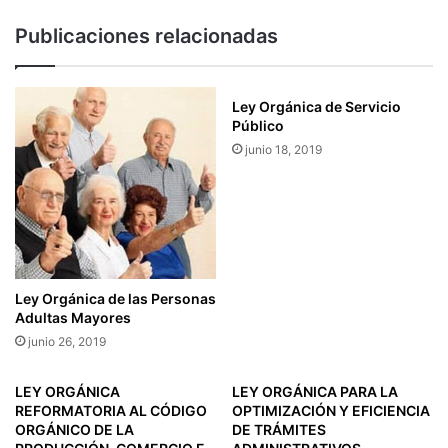
G
M
Publicaciones relacionadas
I
P
S
L
T
I
R
A
Ley Orgánica de Servicio
O
E
Público
D
L
junio 18, 2019
E
P
O
L
F
A
I
Z
C
O
I
P
A
A
Ley Orgánica de las Personas
L
R
Adultas Mayores
E
A
junio 26, 2019
S
C
D
O
LEY ORGÁNICA
LEY ORGÁNICA PARA LA
E
N
REFORMATORIA AL CÓDIGO
OPTIMIZACIÓN Y EFICIENCIA
C
V
ORGÁNICO DE LA
DE TRÁMITES
U
A