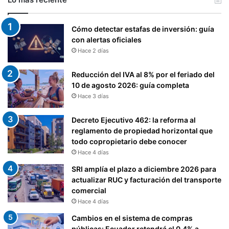
.
F
I
Cómo detectar estafas de inversión: guía
N
con alertas oficiales
I
Hace 2 días
Q
U
I
Reducción del IVA al 8% por el feriado del
T
10 de agosto 2026: guía completa
O
Hace 3 días
(
H
Decreto Ejecutivo 462: la reforma al
A
reglamento de propiedad horizontal que
S
todo copropietario debe conocer
T
Hace 4 días
A
SRI amplía el plazo a diciembre 2026 para
E
actualizar RUC y facturación del transporte
L
comercial
1
Hace 4 días
0
D
Cambios en el sistema de compras
E
públicas: Ecuador retendrá el 0,4% a