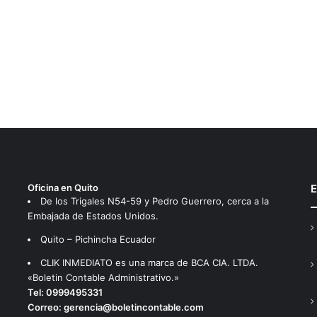
Oficina en Quito
E
De los Trigales N54-59 y Pedro Guerrero, cerca a la
Embajada de Estados Unidos.
Quito – Pichincha Ecuador
CLIK INMEDIATO es una marca de BCA CIA. LTDA.
«Boletin Contable Administrativo.»
Tel:
0999495331
Correo:
gerencia@boletincontable.com