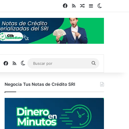
Facebook
RSS
Publicación al azar
Barra lateral
Switch skin
Facebook
RSS
Switch skin
Buscar
por
Negocia Tus Notas de Crédito SRI