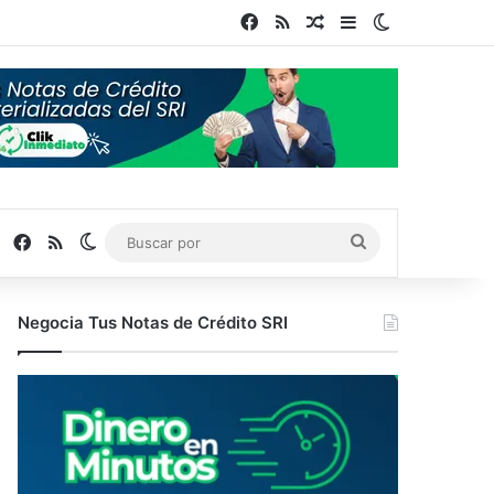
Facebook
RSS
Publicación al azar
Barra lateral
Switch skin
Facebook
RSS
Switch skin
Buscar
por
Negocia Tus Notas de Crédito SRI