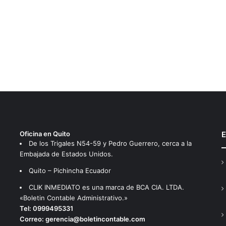
Oficina en Quito
E
De los Trigales N54-59 y Pedro Guerrero, cerca a la
Embajada de Estados Unidos.
Quito – Pichincha Ecuador
CLIK INMEDIATO es una marca de BCA CIA. LTDA.
«Boletin Contable Administrativo.»
Tel:
0999495331
Correo:
gerencia@boletincontable.com