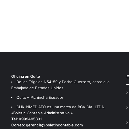
Oficina en Quito
E
De los Trigales N54-59 y Pedro Guerrero, cerca a la
Embajada de Estados Unidos.
Quito – Pichincha Ecuador
CLIK INMEDIATO es una marca de BCA CIA. LTDA.
«Boletin Contable Administrativo.»
Tel:
0999495331
Correo:
gerencia@boletincontable.com