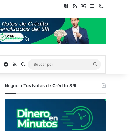
Facebook
RSS
Publicación al azar
Barra lateral
Switch skin
Facebook
RSS
Switch skin
Buscar
por
Negocia Tus Notas de Crédito SRI