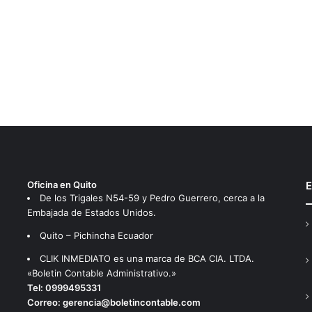
Oficina en Quito
E
De los Trigales N54-59 y Pedro Guerrero, cerca a la
Embajada de Estados Unidos.
Quito – Pichincha Ecuador
CLIK INMEDIATO es una marca de BCA CIA. LTDA.
«Boletin Contable Administrativo.»
Tel:
0999495331
Correo:
gerencia@boletincontable.com