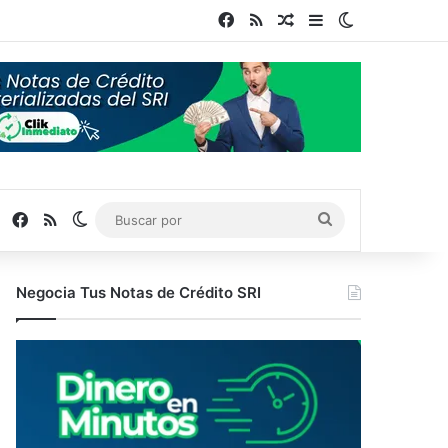
Facebook
RSS
Publicación al azar
Barra lateral
Switch skin
Facebook
RSS
Switch skin
Buscar
por
Negocia Tus Notas de Crédito SRI