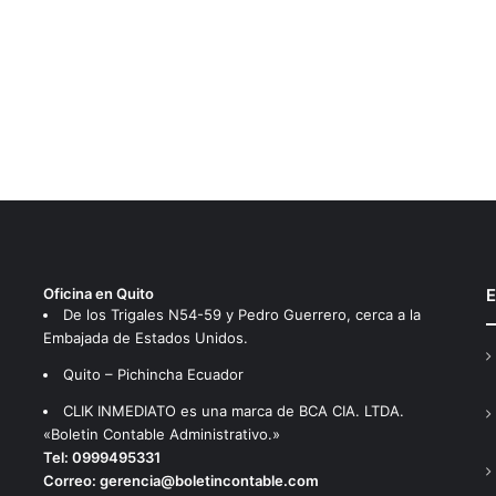
Oficina en Quito
E
De los Trigales N54-59 y Pedro Guerrero, cerca a la
Embajada de Estados Unidos.
Quito – Pichincha Ecuador
CLIK INMEDIATO es una marca de BCA CIA. LTDA.
«Boletin Contable Administrativo.»
Tel:
0999495331
Correo:
gerencia@boletincontable.com