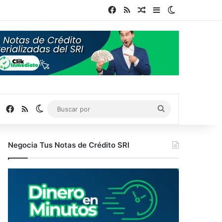
Facebook
RSS
Publicación al azar
Barra lateral
Switch skin
Facebook
RSS
Switch skin
Buscar
por
Negocia Tus Notas de Crédito SRI