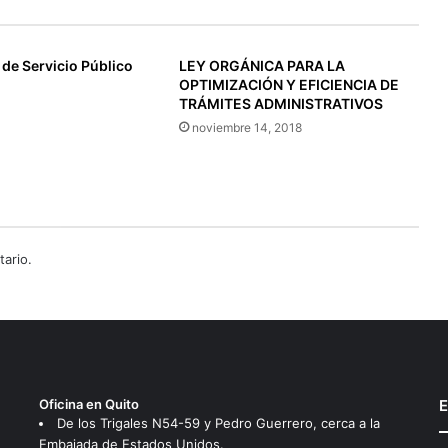
de Servicio Público
LEY ORGÁNICA PARA LA
OPTIMIZACIÓN Y EFICIENCIA DE
TRÁMITES ADMINISTRATIVOS
noviembre 14, 2018
ario.
Oficina en Quito
E
De los Trigales N54-59 y Pedro Guerrero, cerca a la
Embajada de Estados Unidos.