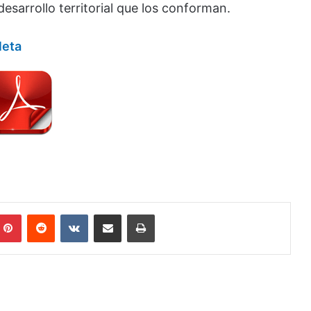
esarrollo territorial que los conforman.
leta
mblr
Pinterest
Reddit
VKontakte
Compartir por correo electrónico
Imprimir