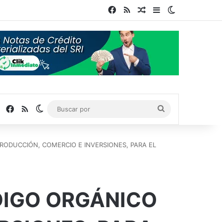
Facebook
RSS
Publicación al azar
Barra lateral
Switch skin
Facebook
RSS
Switch skin
Buscar
por
RODUCCIÓN, COMERCIO E INVERSIONES, PARA EL
DIGO ORGÁNICO