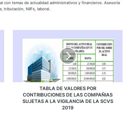
al con temas de actualidad administrativos y financieros. Asesoría
, tributación, NIIFs, laboral.
TABLA
DE
VALORES
POR
CONTRIBUCIONES
DE
LAS
COMPAÑIAS
SUJETAS
A
TABLA DE VALORES POR
LA
CONTRIBUCIONES DE LAS COMPAÑIAS
VIGILANCIA
SUJETAS A LA VIGILANCIA DE LA SCVS
DE
2019
LA
SCVS
2019