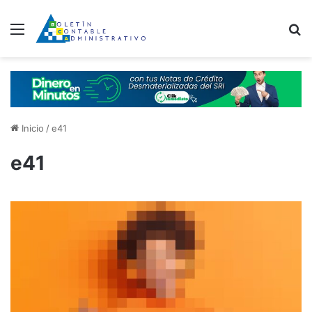
Menú
B
Inicio
/
e41
e41