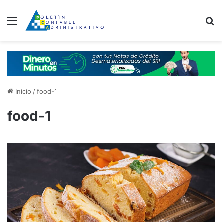
Menú
B
Inicio
/
food-1
food-1