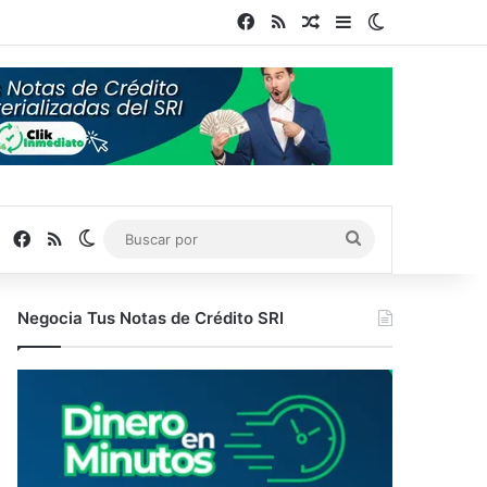
Facebook
RSS
Publicación al azar
Barra lateral
Switch skin
Facebook
RSS
Switch skin
Buscar
por
Negocia Tus Notas de Crédito SRI