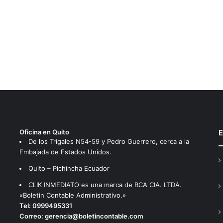
Oficina en Quito
E
De los Trigales N54-59 y Pedro Guerrero, cerca a la
Embajada de Estados Unidos.
Quito – Pichincha Ecuador
CLIK INMEDIATO es una marca de BCA CIA. LTDA.
«Boletin Contable Administrativo.»
Tel:
0999495331
Correo:
gerencia@boletincontable.com