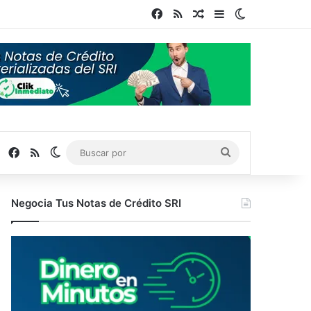
Facebook
RSS
Publicación al azar
Barra lateral
Switch skin
Facebook
RSS
Switch skin
Buscar
por
Negocia Tus Notas de Crédito SRI