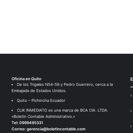
Oficina en Quito
E
De los Trigales N54-59 y Pedro Guerrero, cerca a la
Embajada de Estados Unidos.
Quito – Pichincha Ecuador
CLIK INMEDIATO es una marca de BCA CIA. LTDA.
«Boletin Contable Administrativo.»
Tel:
0999495331
Correo:
gerencia@boletincontable.com