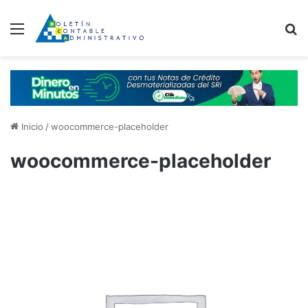
Menú
B
Inicio
/
woocommerce-placeholder
woocommerce-placeholder