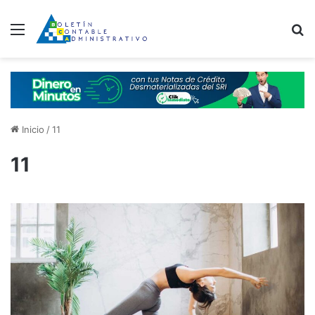
Menú
B
Inicio
/
11
11