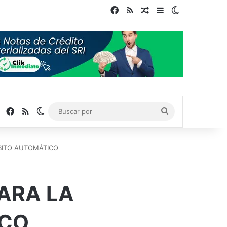
Facebook
RSS
Publicación al azar
Barra lateral
Switch skin
Facebook
RSS
Switch skin
Buscar
por
BITO AUTOMÁTICO
ARA LA
ICO