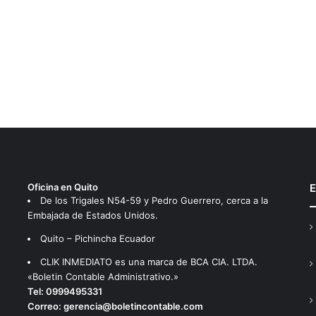
Oficina en Quito
E
De los Trigales N54-59 y Pedro Guerrero, cerca a la
Embajada de Estados Unidos.
Quito – Pichincha Ecuador
CLIK INMEDIATO es una marca de BCA CIA. LTDA.
«Boletin Contable Administrativo.»
Tel:
0999495331
Correo:
gerencia@boletincontable.com