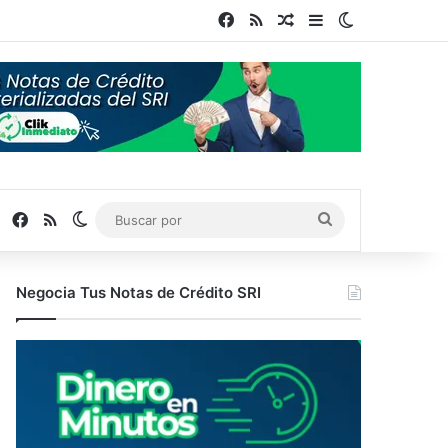
Facebook
RSS
Publicación al azar
Barra lateral
Switch skin
Facebook
RSS
Switch skin
Buscar
por
Negocia Tus Notas de Crédito SRI